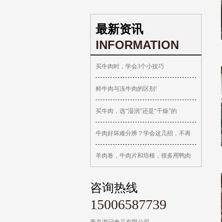
最新资讯
INFORMATION
买牛肉时，学会3个小技巧
鲜牛肉与冻牛肉的区别!
买牛肉，选“湿润”还是“干燥”的
牛肉好坏难分辨？学会这几招，不再
羊肉卷，牛肉片和培根，很多用鸭肉
咨询热线
15006587739