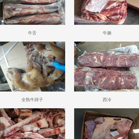
牛舌
牛腩
全熟牛蹄子
西冷