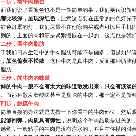
第一步，看牛肉颜色
上面我们说了看颜色也不是一件简单的事，我们要认识新
色都比较深，呈现深红色，
注意这点要在正常的白色灯光
有红色灯罩的灯，我们尽量不在他家购买或者可以用手机
规则的，上面的肉和筋是紧紧镶嵌在一起的，这点也是我
第二步，看牛肉脂肪
对于我们日常生活中的牛肉脂肪可能不是偏多，但是如果
状，颜色偏黄不松散
，这种牛肉是真牛肉，反而那种脂肪
肉脂肪。
第三步，闻牛肉的味道
新鲜的牛肉一般不会有太大的味道散发出来，只会有淡淡
多。而那种散发着酸味甚至是臭味的牛肉，那一定不是新
第四步，触摸牛肉
最简单直接的办法就是去按一下你看中的牛肉部位，然后
位能够回弹，肉质具有弹性，
说明这个牛肉品质是过关的
的感觉，一般粘手的牛肉是没有注水的，并且在你摸的时