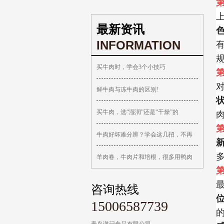
最新资讯
INFORMATION
买牛肉时，学会3个小技巧
鲜牛肉与冻牛肉的区别!
买牛肉，选“湿润”还是“干燥”的
牛肉好坏难分辨？学会这几招，不再
羊肉卷，牛肉片和培根，很多用鸭肉
咨询热线
15006587739