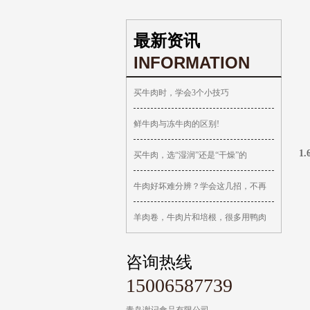
最新资讯
INFORMATION
买牛肉时，学会3个小技巧
鲜牛肉与冻牛肉的区别!
1
买牛肉，选“湿润”还是“干燥”的
牛肉好坏难分辨？学会这几招，不再
羊肉卷，牛肉片和培根，很多用鸭肉
咨询热线
15006587739